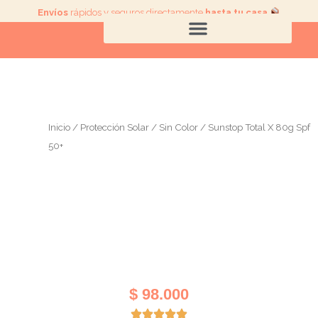
Ir
Envíos
rápidos y seguros directamente
hasta tu casa
.
al
contenido
Inicio
/
Protección Solar
/
Sin Color
/ Sunstop Total X 80g Spf
50+
$
98.000