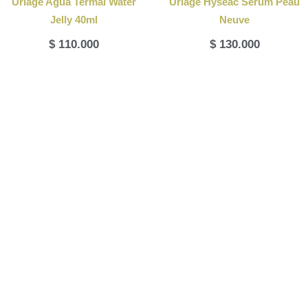
Uriage Agua Termal Water
Uriage Hyseac Serum Peau
Jelly 40ml
Neuve
$
110.000
$
130.000