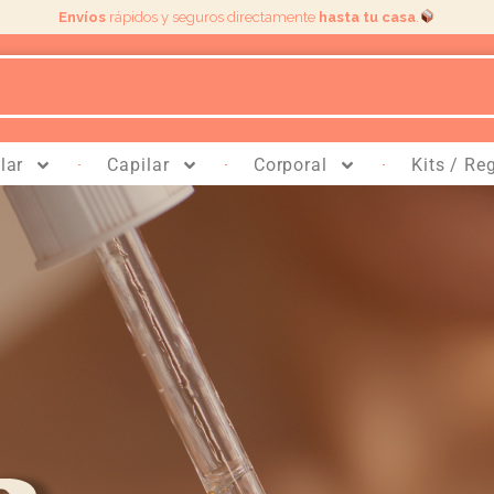
Envíos
rápidos y seguros directamente
hasta tu casa
.
lar
Capilar
Corporal
Kits / Re