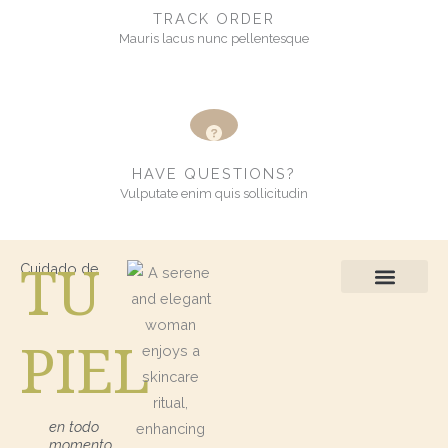
TRACK ORDER
Mauris lacus nunc pellentesque
HAVE QUESTIONS?
Vulputate enim quis sollicitudin
TU
Cuidado de
Protección Solar
Kits / Regalos
PIEL
en todo
momento