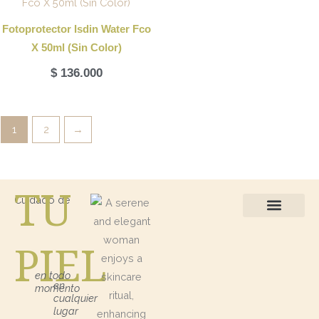
Fotoprotector Isdin Water Fco
X 50ml (Sin Color)
$
136.000
1
2
→
TU
Cuidado de
Protección Solar
Kits / Regalos
PIEL
en todo
en
momento
cualquier
lugar