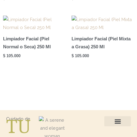
Limpiador Facial (Piel
Limpiador Facial (Piel Mixta
Normal o Seca) 250 Ml
a Grasa) 250 Ml
$
105.000
$
105.000
TU
Cuidado de
Protección Solar
Kits / Regalos