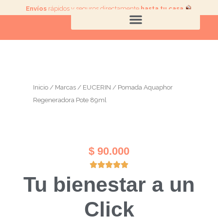
Ir
Envíos
rápidos y seguros directamente
hasta tu casa
.
al
contenido
Inicio
/
Marcas
/
EUCERIN
/ Pomada Aquaphor
Regeneradora Pote 89ml
$
90.000
Tu bienestar a un
Click