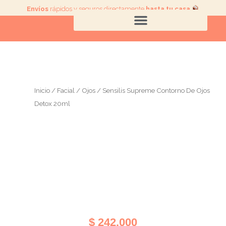
Ir
Envíos
rápidos y seguros directamente
hasta tu casa
.
al
contenido
Inicio
/
Facial
/
Ojos
/ Sensilis Supreme Contorno De Ojos
Detox 20ml
$
242.000