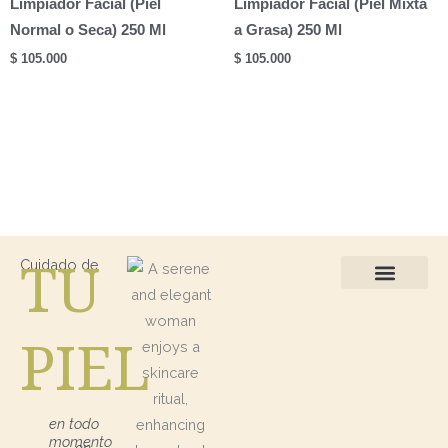
Limpiador Facial (Piel
Limpiador Facial (Piel Mixta
Normal o Seca) 250 Ml
a Grasa) 250 Ml
$
105.000
$
105.000
TU
Cuidado de
Protección Solar
Kits / Regalos
PIEL
en todo
momento
en