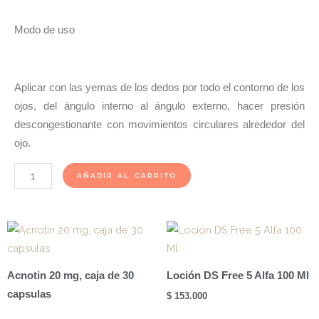
Modo de uso
Aplicar con las yemas de los dedos por todo el contorno de los
ojos, del ángulo interno al ángulo externo, hacer presión
descongestionante con movimientos circulares alrededor del
ojo.
Sensilis
AÑADIR AL CARRITO
Supreme
Contorno
De
Ojos
Detox
Acnotin 20 mg, caja de 30
Loción DS Free 5 Alfa 100 Ml
20ml
capsulas
$
153.000
cantidad