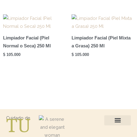
Limpiador Facial (Piel
Limpiador Facial (Piel Mixta
Normal o Seca) 250 Ml
a Grasa) 250 Ml
$
105.000
$
105.000
TU
Cuidado de
Protección Solar
Kits / Regalos