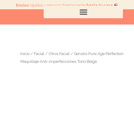
Ir
Envíos
rápidos y seguros directamente
hasta tu casa
.
al
contenido
Inicio
/
Facial
/
Otros Facial
/ Sensilis Pure Age Perfection
Maquillaje Anti-imperfecciones Tono Beige