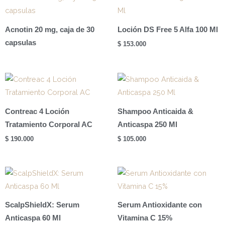
Maquillaje
Anti-
Acnotin 20 mg, caja de 30
Loción DS Free 5 Alfa 100 Ml
imperfecciones
capsulas
$
153.000
Tono
Beige
cantidad
Contreac 4 Loción
Shampoo Anticaida &
Tratamiento Corporal AC
Anticaspa 250 Ml
$
190.000
$
105.000
ScalpShieldX: Serum
Serum Antioxidante con
Anticaspa 60 Ml
Vitamina C 15%