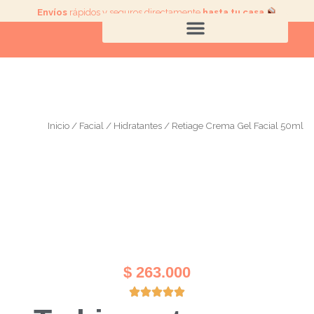
Ir
Envíos
rápidos y seguros directamente
hasta tu casa
.
al
contenido
Inicio
/
Facial
/
Hidratantes
/ Retiage Crema Gel Facial 50ml
$
263.000