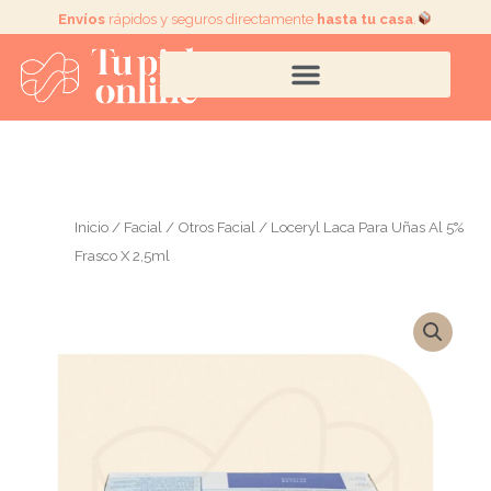
Ir
Envíos
rápidos y seguros directamente
hasta tu casa
.
al
contenido
Inicio
/
Facial
/
Otros Facial
/ Loceryl Laca Para Uñas Al 5%
Frasco X 2,5ml