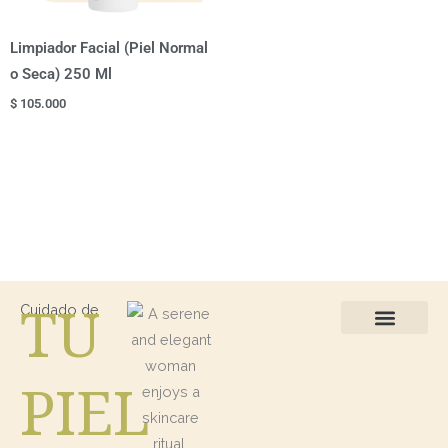
Limpiador Facial (Piel Normal
o Seca) 250 Ml
$
105.000
TU
Cuidado de
Protección Solar
Kits / Regalos
PIEL