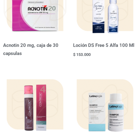
Frasco
X
2,5ml
cantidad
Acnotin 20 mg, caja de 30
Loción DS Free 5 Alfa 100 Ml
capsulas
$
153.000