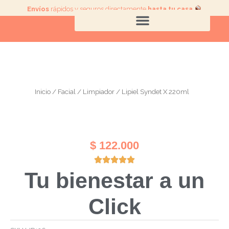
Ir
Envíos
rápidos y seguros directamente
hasta tu casa
.
al
contenido
Inicio
/
Facial
/
Limpiador
/ Lipiel Syndet X 220ml
$
122.000
Tu bienestar a un
Click