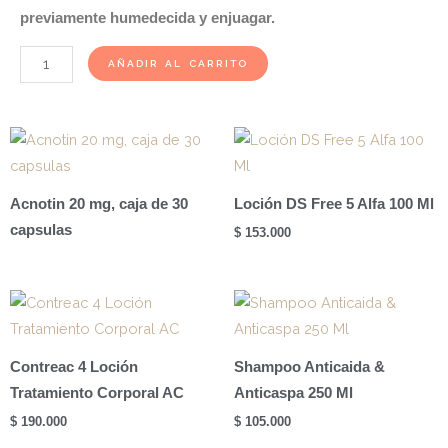
previamente humedecida y enjuagar.
Lipiel
AÑADIR AL CARRITO
Syndet
X
220ml
cantidad
Acnotin 20 mg, caja de 30
Loción DS Free 5 Alfa 100 Ml
capsulas
$
153.000
Contreac 4 Loción
Shampoo Anticaida &
Tratamiento Corporal AC
Anticaspa 250 Ml
$
190.000
$
105.000