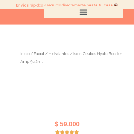
Ir
Envíos
rápidos y seguros directamente
hasta tu casa
.
al
contenido
Inicio
/
Facial
/
Hidratantes
/ Isdin Ceutics Hyalu Booster
Amp 5u 2ml
$
59.000