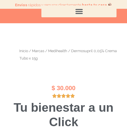
Ir
Envíos
rápidos y seguros directamente
hasta tu casa
.
al
contenido
Inicio
/
Marcas
/
Medihealth
/ Dermosupril 0,05% Crema
Tubo x 15g
$
30.000
Tu bienestar a un
Click