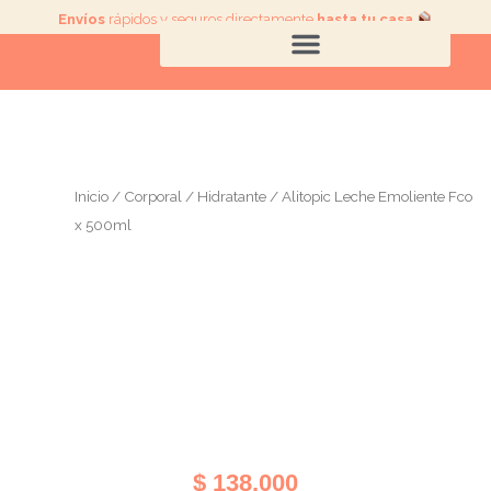
Ir
Envíos
rápidos y seguros directamente
hasta tu casa
.
al
contenido
Inicio
/
Corporal
/
Hidratante
/ Alitopic Leche Emoliente Fco
x 500ml
$
138.000