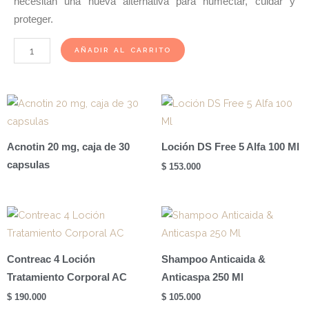
necesitan una nueva alternativa para humectar, cuidar y
proteger.
Alitopic
AÑADIR AL CARRITO
Leche
Emoliente
Fco
x
500ml
Acnotin 20 mg, caja de 30
Loción DS Free 5 Alfa 100 Ml
cantidad
capsulas
$
153.000
Contreac 4 Loción
Shampoo Anticaida &
Tratamiento Corporal AC
Anticaspa 250 Ml
$
190.000
$
105.000