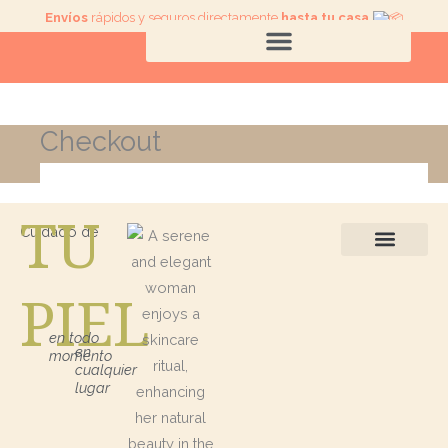
Ir
Envíos
rápidos y seguros directamente
hasta tu casa
.
al
contenido
Checkout
TU
Cuidado de
Protección Solar
Kits / Regalos
PIEL
en todo
en
momento
cualquier
lugar